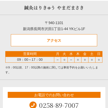
〒940-1101
新潟県長岡市沢田1丁目1-44 YKビル1F
アクセス
営業時間
月
火
水
木
金
土
日
09：00～17：00
–
○
–
○
○
○
○
※9：00以前、17：00以降の施術に関しては事前予約をお願いいたしま
す。
お電話でのお問い合わせ
0258-89-7007